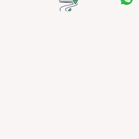
Planifica tu viaje
Bienvenidos al Departamento Sarmiento, ubicado
estratégicamente en el corazón sur de la provincia de San
Juan. nuestra región te invita a explorar un paisaje
diversos.
Cultura
Cultura Viva: Agenda de Eventos y Tradiciones en
Sarmiento