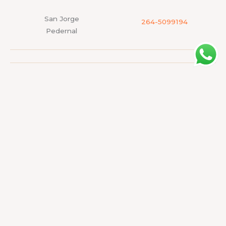
San Jorge
264-5099194
Pedernal
Casa de Alquiler
2644986229
Media Agua - Calle San
Martin
Camping Las Margaritas
264462824
Pedernal
Complejo Caride
264-6094301