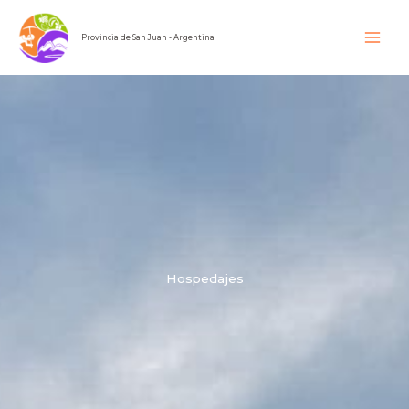
Ir
al
Provincia de San Juan - Argentina
contenido
Hospedajes