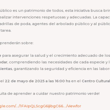
lico es un patrimonio de todos, esta iniciativa busca bri
ealizar intervenciones respetuosas y adecuadas. La capac
uadrillas de poda, agentes del arbolado público y al públ
tarea.
 aprenderán sobre:
e
para asegurar la salud y el crecimiento adecuado de los
odar
, comprendiendo las necesidades de cada especie y lo
ientas
, garantizando la seguridad y eficiencia en las labo
 el
22 de mayo de 2025 a las 16:00 hs
en el
Centro Cultura
uita de aprender a cuidar nuestro patrimonio verde!
ogle.com/…/1FAIpQLScgG6ijibgC66…/viewfor