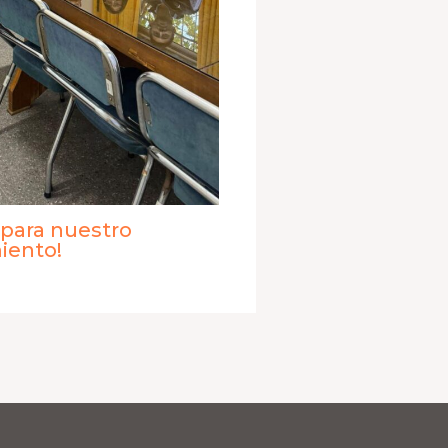
 para nuestro
iento!