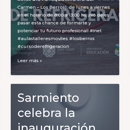
Carmen – Los Berros), de lunes a viernes
en el horario de 8:00 a 13:00 hs. ¡No dejes
pasar esta chance de formarte y
potenciar tu futuro profesional! #inet
#aulastalleresmoviles #losberros
#cursoderefrigeracion
¡Capacitate
Leer más »
en
un
oficio
con
Sarmiento
alta
demanda!
celebra la
inauguración