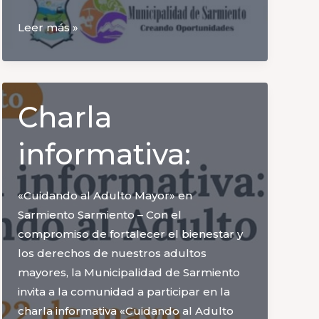
Ayuda
Leer más »
Económica
a
Productores
Meloneros
Charla
Afectados
por
informativa:
Granizo
«Cuidando al Adulto Mayor» en
Sarmiento Sarmiento – Con el
compromiso de fortalecer el bienestar y
los derechos de nuestros adultos
mayores, la Municipalidad de Sarmiento
invita a la comunidad a participar en la
charla informativa «Cuidando al Adulto