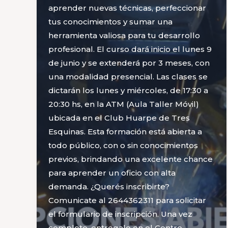
aprender nuevas técnicas, perfeccionar
tus conocimientos y sumar una
herramienta valiosa para tu desarrollo
profesional. El curso dará inicio el lunes 9
de junio y se extenderá por 3 meses, con
una modalidad presencial. Las clases se
dictarán los lunes y miércoles, de 17:30 a
20:30 hs, en la ATM (Aula Taller Móvil)
ubicada en el Club Huarpe de Tres
Esquinas. Esta formación está abierta a
todo público, con o sin conocimientos
previos, brindando una excelente chance
para aprender un oficio con alta
demanda. ¿Querés inscribirte?
Comunicate al 2644362311 para solicitar
el formulario de inscripción. Una vez
completo, entregalo en el Centro