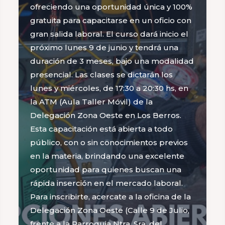
ofreciendo una oportunidad única y 100%
gratuita para capacitarse en un oficio con
gran salida laboral. El curso dará inicio el
próximo lunes 9 de junio y tendrá una
duración de 3 meses, bajo una modalidad
presencial. Las clases se dictarán los
lunes y miércoles, de 17:30 a 20:30 hs, en
la ATM (Aula Taller Móvil) de la
Delegación Zona Oeste en Los Berros.
Esta capacitación está abierta a todo
público, con o sin conocimientos previos
en la materia, brindando una excelente
oportunidad para quienes buscan una
rápida inserción en el mercado laboral.
Para inscribirte, acercate a la oficina de la
Delegación Zona Oeste (Calle 9 de Julio,
frente a la Parroquia Ntra. Sra. del