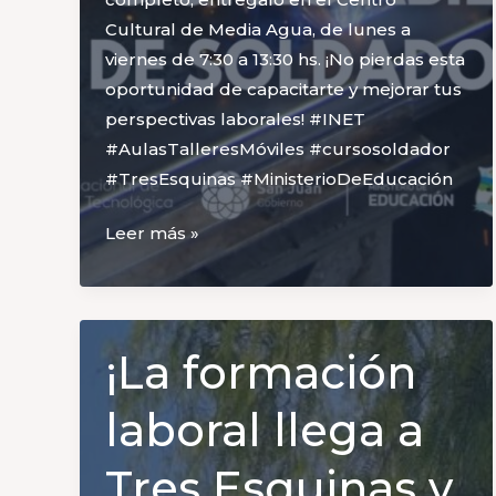
Cultural de Media Agua, de lunes a
viernes de 7:30 a 13:30 hs. ¡No pierdas esta
oportunidad de capacitarte y mejorar tus
perspectivas laborales! #INET
#AulasTalleresMóviles #cursosoldador
#TresEsquinas #MinisterioDeEducación
¡Formate
Leer más »
como
Soldador!
¡La formación
laboral llega a
Tres Esquinas y