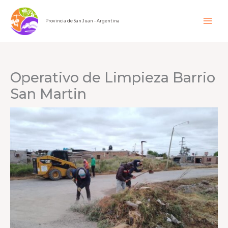
Ir
al
Provincia de San Juan - Argentina
contenido
Operativo de Limpieza Barrio
San Martin