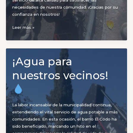
necesidades de nuestra comunidad. ¡Gracias por su
confianza en nosotros!
Completamos
Leer más »
el
mantenimiento
en
la
¡Agua para
Planta
de
nuestros vecinos!
Agua
de
Pedernal
La labor incansable de la municipalidad continua,
extendiendo el vital servicio de agua potable a más
comunidades. En esta ocasión, el barrio El Codo ha
sido beneficiado, marcando un hito en el