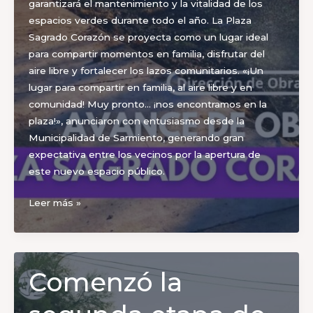
garantizará el mantenimiento y la vitalidad de los
espacios verdes durante todo el año. La Plaza
Sagrado Corazón se proyecta como un lugar ideal
para compartir momentos en familia, disfrutar del
aire libre y fortalecer los lazos comunitarios. «¡Un
lugar para compartir en familia, al aire libre y en
comunidad! Muy pronto… ¡nos encontramos en la
plaza!», anunciaron con entusiasmo desde la
Municipalidad de Sarmiento, generando gran
expectativa entre los vecinos por la apertura de
este nuevo espacio público.
La
Leer más »
Plaza
Sagrado
Corazón
entra
Comenzó la
en
su