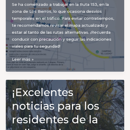
Se ha comenzado a trabajar en la Ruta 153, en la
Unión
zona de Los Berros, lo que ocasiona desvíos
La
temporales en el tráfico. Para evitar contratiempos,
Juventud
te recomendamos revisar el mapa actualizado y
de
estar al tanto de las rutas alternativas. ¡Recuerda
San
conducir con precaución y seguir las indicaciones
Isidro,
viales para tu seguridad!
Cochagual
Norte
Atención,
Leer más »
trabajo
en
la
Ruta
¡Excelentes
153
–
noticias para los
Zona
Los
residentes de la
Berros