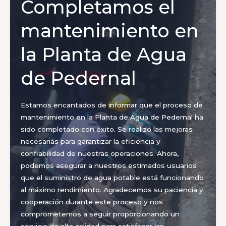
Completamos el
de
la
mantenimiento en
calle
Barboza!
la Planta de Agua
de Pedernal
Estamos encantados de informar que el proceso de
mantenimiento en la Planta de Agua de Pedernal ha
sido completado con éxito. Se realizó las mejoras
necesarias para garantizar la eficiencia y
confiabilidad de nuestras operaciones. Ahora,
podemos asegurar a nuestros estimados usuarios
que el suministro de agua potable está funcionando
al máximo rendimiento. Agradecemos su paciencia y
cooperación durante este proceso y nos
comprometemos a seguir proporcionando un
servicio de alta calidad para satisfacer las