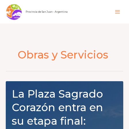
Ir
al
Provincia de San Juan - Argentina
contenido
Obras y Servicios
La Plaza Sagrado
Corazón entra en
su etapa final: