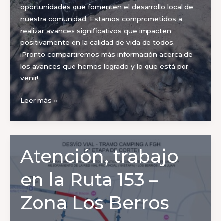
oportunidades que fomenten el desarrollo local de
nuestra comunidad. Estamos comprometidos a
realizar avances significativos que impacten
positivamente en la calidad de vida de todos.
¡Pronto compartiremos más información acerca de
los avances que hemos logrado y lo que está por
venir!
Obra
Leer más »
del
nuevo
puente
de
Atención, trabajo
cruce
de
en la Ruta 153 –
canal
en
Zona Los Berros
el
Club