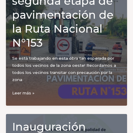
segunda etapa de
etapa
final:
pavimentación de
¡pronto
será
la Ruta Nacional
una
realidad
N°153
para
los
Se está trabajando en esta obra tan esperada por
vecinos!
todos los vecinos de la zona oeste! Recordamos a
todos los vecinos transitar con precaución por la
zona
Comenzó
Leer más »
la
segunda
etapa
de
Inauguración
pavimentación