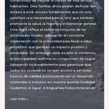
compromiso de mejorar la calidad de vida de sus
habitantes. Diez familias ahora podrán disfrutar del
acceso a este recurso fundamental, que no solo
satisface una necesidad básica, sino que también
promueve la salud, la higiene y el bienestar general.
Este logro refleja el esfuerzo conjunto de las
autoridades locales, trabajando en estrecha
colaboración con la comunidad para llevar a cabo
proyectos que generen un impacto positivo y
perdurable. Sin embargo, este es solo el comienzo;
la municipalidad reafirma su compromiso de seguir
trabajando incansablemente para garantizar que
todos los ciudadanos tengan acceso a servicios
básicos de calidad, promoviendo así un desarrollo
sostenible e inclusivo en nuestra querida localidad.
Cuidemos el Agua!
#AguaParaTodos #creciendo
¡Agua
Leer más »
para