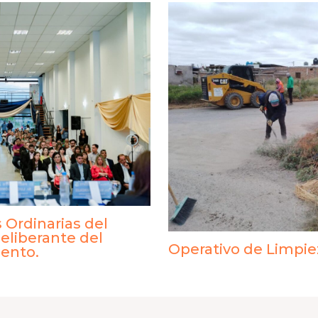
 Ordinarias del
eliberante del
Operativo de Limpie
ento.