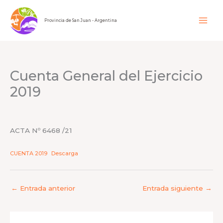
Ir
al
Provincia de San Juan - Argentina
contenido
Cuenta General del Ejercicio
2019
ACTA Nº 6468 /21
CUENTA 2019
Descarga
←
Entrada anterior
Entrada siguiente
→