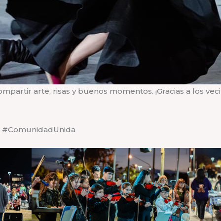
partir arte, risas y buenos momentos. ¡Gracias a los vecin
e #ComunidadUnida