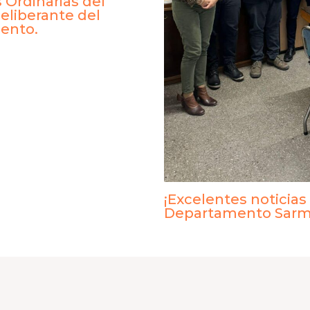
 Ordinarias del
eliberante del
ento.
¡Excelentes noticias
Departamento Sarm