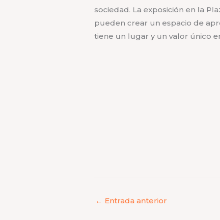
sociedad. La exposición en la Pl
pueden crear un espacio de apre
tiene un lugar y un valor único 
Sin leyenda
Sin leyenda
Sin leyenda
←
Entrada anterior