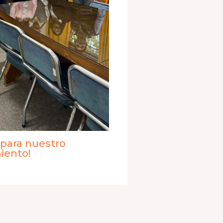
 para nuestro
iento!