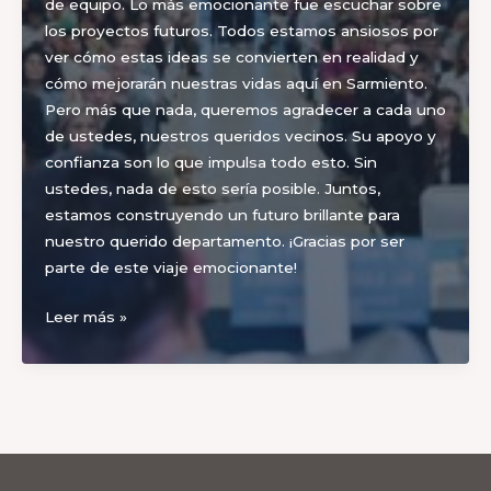
de equipo. Lo más emocionante fue escuchar sobre
los proyectos futuros. Todos estamos ansiosos por
ver cómo estas ideas se convierten en realidad y
cómo mejorarán nuestras vidas aquí en Sarmiento.
Pero más que nada, queremos agradecer a cada uno
de ustedes, nuestros queridos vecinos. Su apoyo y
confianza son lo que impulsa todo esto. Sin
ustedes, nada de esto sería posible. Juntos,
estamos construyendo un futuro brillante para
nuestro querido departamento. ¡Gracias por ser
parte de este viaje emocionante!
Apertura
Leer más »
de
Sesiones
Ordinarias
del
Honorable
Concejo