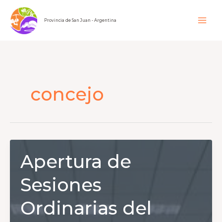
Ir
al
Provincia de San Juan - Argentina
contenido
concejo
Apertura de
Sesiones
Ordinarias del