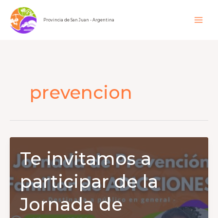
Ir
al
Provincia de San Juan - Argentina
contenido
prevencion
Te invitamos a
participar de la
Jornada de