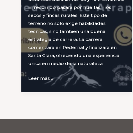
El recorrido pasará por huellas, ríos
secos y fincas rurales. Este tipo de
terreno no solo exige habilidades
técnicas, sino también una buena
estrategia de carrera. La carrera
comenzará en Pedernal y finalizará en
Santa Clara, ofreciendo una experiencia
única en medio de la naturaleza.
Sarmiento
Leer más »
Trail
–
Media
Agua
Bike:
Una