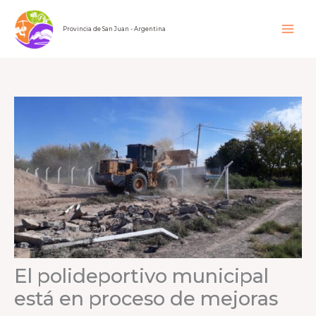
Ir
al
Provincia de San Juan - Argentina
contenido
El polideportivo municipal
está en proceso de mejoras