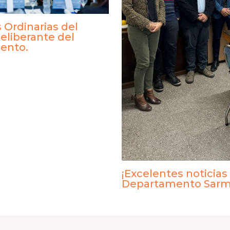
 Ordinarias del
eliberante del
ento.
¡Excelentes noticias
Departamento Sarm