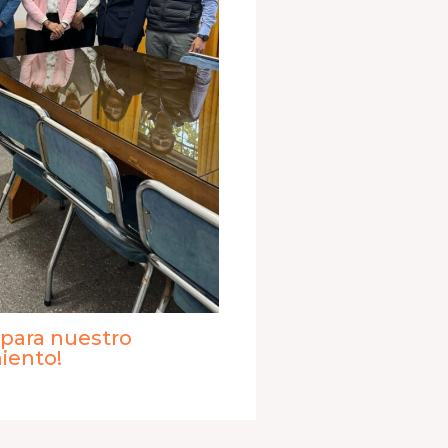
 para nuestro
iento!