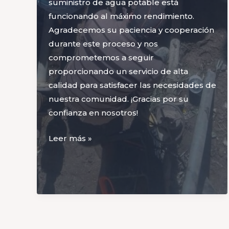
suministro de agua potable está
funcionando al máximo rendimiento.
Agradecemos su paciencia y cooperación
durante este proceso y nos
comprometemos a seguir
proporcionando un servicio de alta
calidad para satisfacer las necesidades de
nuestra comunidad. ¡Gracias por su
confianza en nosotros!
Completamos
Leer más »
el
mantenimiento
en
la
Planta
de