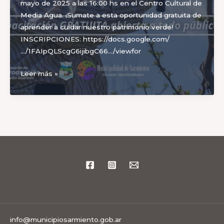
mayo de 2025 a las 16:00 hs en el Centro Cultural de
Media Agua. ¡Sumate a esta oportunidad gratuita de
aprender a cuidar nuestro patrimonio verde!
INSCRIPCIONES: https://docs.google.com/
…/1FAIpQLScgG6ijibgC66…/viewfor
Sarmiento
Leer más »
capacita
en
Poda
Responsable
para
el
cuidado
del
arbolado
público
info@municipiosarmiento.gob.ar