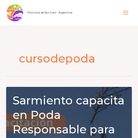
Ir
al
Provincia de San Juan - Argentina
contenido
cursodepoda
Sarmiento capacita
en Poda
Responsable para