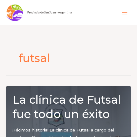
Ir
al
Provincia de San Juan - Argentina
contenido
futsal
La clínica de Futsal
fue todo un éxito
¡Hicimos historia! La clínica de Futsal a cargo del