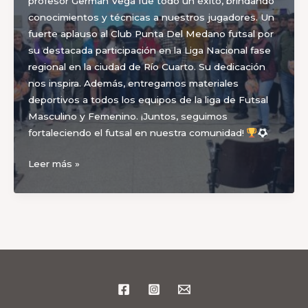
profesor German Vega fue todo un éxito, brindando
conocimientos y técnicas a nuestros jugadores. Un
fuerte aplauso al Club Punta Del Medano futsal por
su destacada participación en la Liga Nacional fase
regional en la ciudad de Río Cuarto. Su dedicación
nos inspira. Además, entregamos materiales
deportivos a todos los equipos de la liga de Futsal
Masculino y Femenino. ¡Juntos, seguimos
fortaleciendo el futsal en nuestra comunidad!
La
Leer más »
clínica
de
Futsal
fue
todo
un
éxito