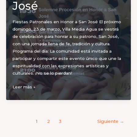
con
José
la
gran
Fiestas Patronales en Honor a San José El próximo
Fiesta
domingo, 23 de marzo, Villa Media Agua se vestirá
del
de celebración para honrar a su patrono, San José,
Cristo
con una jornada llena de fe, tradición y cultura.
de
Programa del día: La comunidad está invitada a
la
participar y compartir este evento único que une la
Quebrada
espiritualidad con las expresiones artísticas y
culturales. ¡No se lo pierdan!
Fiestas
Leer más »
Patronales
en
Honor
a
1
2
3
Siguiente
→
San
José