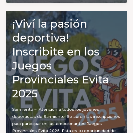
con
una
nueva
¡Viví la pasión
fecha
de
deportiva!
la
Liga
Inscribite en los
Social
Norte
Juegos
de
Hockey
Provinciales Evita
2025
Sarmiento – ¡Atención a todos los jóvenes
deportistas de Sarmiento! Se abren las inscripciones
para participar en los emocionantes Juegos
Provinciales Evita 2025. Esta es tu oportunidad de