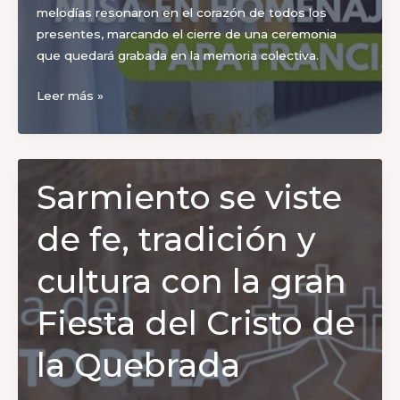
melodías resonaron en el corazón de todos los
presentes, marcando el cierre de una ceremonia
que quedará grabada en la memoria colectiva.
Sarmiento
Leer más »
rinde
emotivo
homenaje
al
Sarmiento se viste
Papa
Francisco
de fe, tradición y
cultura con la gran
Fiesta del Cristo de
la Quebrada