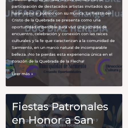
participación de destacados artistas invitados que
harán vibrar al público con su música: La Fiesta del
Cristo de la Quebrada se presenta como una
oportunidad imperdible para vivir una jornada de
encuentro, celebración y conexión con las raíces
culturales y la fe que caracterizan a la comunidad de
Sarmiento, en un marco natural de incomparable
belleza. ¡No te pierdas esta experiencia única en el
corazón de la Quebrada de la Flecha!
Sarmiento
Leer más »
se
viste
de
fe,
Fiestas Patronales
tradición
y
en Honor a San
cultura