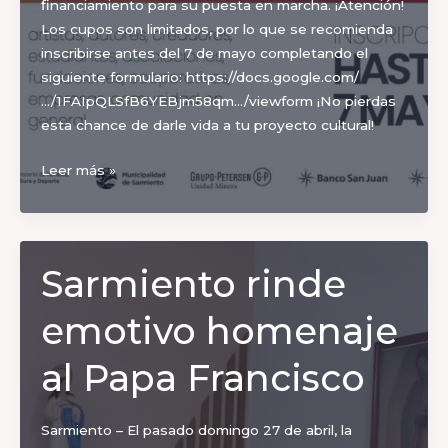
financiamiento para su puesta en marcha. ¡Atención!
Los cupos son limitados, por lo que se recomienda
inscribirse antes del 7 de mayo completando el
siguiente formulario: https://docs.google.com/
…/1FAIpQLSfB6YEBjm58qm…/viewform ¡No pierdas
esta chance de darle vida a tu proyecto cultural!
¡Impulsá
Leer más »
tu
idea
cultural!
Taller
Sarmiento rinde
gratuito
y
emotivo homenaje
financiamiento
en
al Papa Francisco
Sarmiento
Sarmiento – El pasado domingo 27 de abril, la