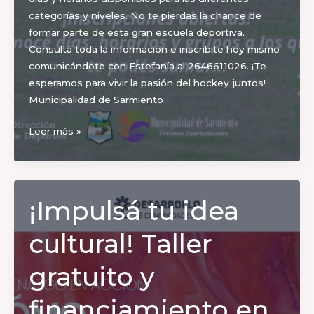
categorías y niveles. No te pierdas la chance de
formar parte de esta gran escuela deportiva.
Consultá toda la información e inscribite hoy mismo
comunicándote con Estefanía al 2646611026. ¡Te
esperamos para vivir la pasión del hockey juntos!
Municipalidad de Sarmiento
¡Sumate
Leer más »
a
la
Escuela
Municipal
¡Impulsá tu idea
de
Hockey
cultural! Taller
en
Media
gratuito y
Agua!
Inscripciones
financiamiento en