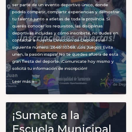
ser parte de un evento deportivo único, donde
podrás competir, compartir experiencias y demostrar
tu talento junto a atletas de toda la provincia. Si
querés conocer los requisitos, las disciplinas
deportivas incluidas y cómo inscribirte, no dudes en
contactar a nuestra Dirección de Deportes al
siguiente número: 2646110368. ¡Los Juegos Evita
unen, la pasión inspira! No te quedes afuera de esta
gran fiesta del deporte. ¡Comunicate hoy mismo y
solicitá tu información de inscripción!
¡Viví
Leer más »
la
pasión
deportiva!
Inscribite
¡Sumate a la
en
los
Escuela Municipal
Juegos