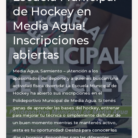
Provinciales
de Hockey en
Evita
2025
Media Agua!
Inscripciones
abiertas
Media Agua, Sarmiento – ¡Atención a los
apasionados del deporte y a quienes buscan una
actividad física divertida! La Escuela Municipal de
Hockey ha abierto sus inscripciones en el
Polideportivo Municipal de Media Agua. Si tenés
ganas de aprender las bases del hockey, entrenar
para mejorar tu técnica o simplemente disfrutar de
un buen momento mientras te mantenés activo,
¡esta es tu oportunidad! Deslizá para conocer los
días y horarios disponibles para las diferentes