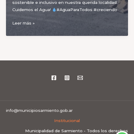
sostenible e inclusivo en nuestra querida localidad.
Cuidemos el Agua!
#AguaParaTodos #creciendo
¡Agua
Leer más »
para
nuestros
vecinos!
info@municipiosarmiento.gob.ar
Institucional
Municipalidad de Sarmiento - Todos los derechos