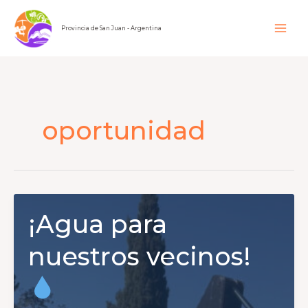
Ir
al
Provincia de San Juan - Argentina
contenido
oportunidad
¡Agua para
nuestros vecinos!