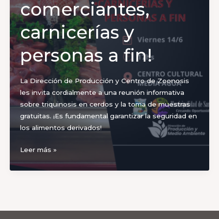
comerciantes,
carnicerías y
personas a fin!
La Dirección de Producción y Centro de Zoonosis
les invita cordialmente a una reunión informativa
sobre triquinosis en cerdos y la toma de muestras
gratuitas. ¡Es fundamental garantizar la seguridad en
los alimentos derivados!
¡Atención
Leer más »
productores
de
cerdos,
comerciantes,
carnicerías