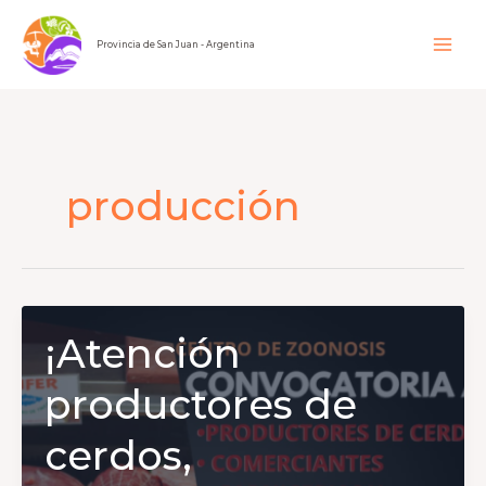
Ir
al
Provincia de San Juan - Argentina
contenido
producción
¡Atención
productores de
cerdos,