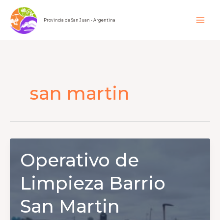
Ir
al
Provincia de San Juan - Argentina
contenido
san martin
Operativo de
Limpieza Barrio
San Martin