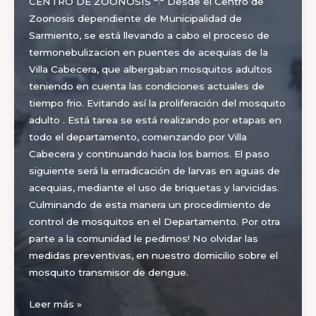
CENTRO DE ZOONOSIS
Desde el Centro de
Zoonosis dependiente de Municipalidad de
Sarmiento, se está llevando a cabo el proceso de
termonebulizacion en puentes de acequias de la
Villa Cabecera, que albergaban mosquitos adultos
teniendo en cuenta las condiciones actuales de
tiempo frio. Evitando así la proliferación del mosquito
adulto . Está tarea se está realizando por etapas en
todo el departamento, comenzando por Villa
Cabecera y continuando hacia los barrios. El paso
siguiente será la erradicación de larvas en aguas de
acequias, mediante el uso de briquetas y larvicidas.
Culminando de esta manera un procedimiento de
control de mosquitos en el Departamento. Por otra
parte a la comunidad le pedimos! No olvidar las
medidas preventivas, en nuestro domicilio sobre el
mosquito transmisor de dengue.
Control
Leer más »