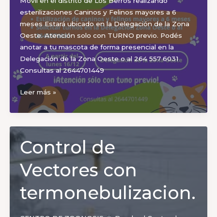
Móvil en el distrito de Los Berros realizando
esterilizaciones Caninos y Felinos mayores a 6
meses Estará ubicado en la Delegación de la Zona
Oeste. Atención solo con TURNO previo. Podés
anotar a tu mascota de forma presencial en la
Delegación de la Zona Oeste o al 264 557 6031
Consultas al 2644701449
Atención
Leer más »
Zona
Oeste!
Control de
Vectores con
termonebulizacion.