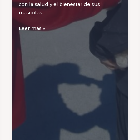
con la salud y el bienestar de sus
mascotas.
Exitosa
Leer más »
jornada
de
vacunación
y
concientización
sobre
tenencia
responsable
en
Colonia
Fiscal