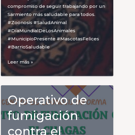
compromiso de seguir trabajando por un
Sarmiento más saludable para todos.
#Zoonosis #SaludAnimal
#DíaMundialDeLosAnimales
#MunicipioPresente #MascotasFelices
#BarrioSaludable
Sarmiento
Leer más »
celebró
el
Día
Mundial
Operativo de
de
los
fumigación
Animales
con
contra el
una