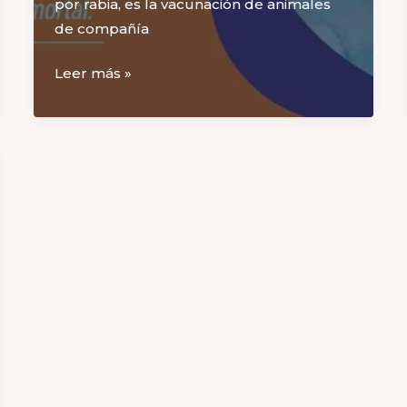
por rabia, es la vacunación de animales
de compañía
DIA
Leer más »
MUNDIAL
DE
LA
RABIA