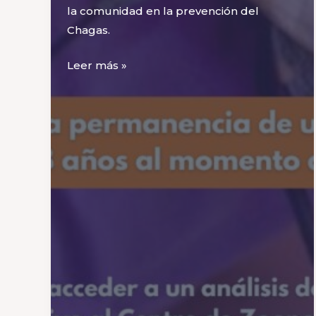
la comunidad en la prevención del
Chagas.
Sarmiento
Leer más »
intensifica
la
prevención
del
Chagas
con
fumigaciones
domiciliarias