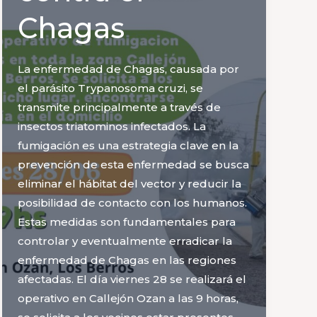
Chagas
jornada
integral
de
La enfermedad de Chagas, causada por
salud
el parásito Trypanosoma cruzi, se
para
transmite principalmente a través de
mascotas
insectos triatominos infectados. La
y
fumigación es una estrategia clave en la
familias
prevención de esta enfermedad se busca
eliminar el hábitat del vector y reducir la
posibilidad de contacto con los humanos.
Estas medidas son fundamentales para
controlar y eventualmente erradicar la
enfermedad de Chagas en las regiones
afectadas. El día viernes 28 se realizará el
operativo en Callejón Ozan a las 9 horas,