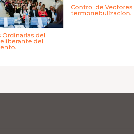
Control de Vectores
termonebulizacion.
 Ordinarias del
eliberante del
ento.