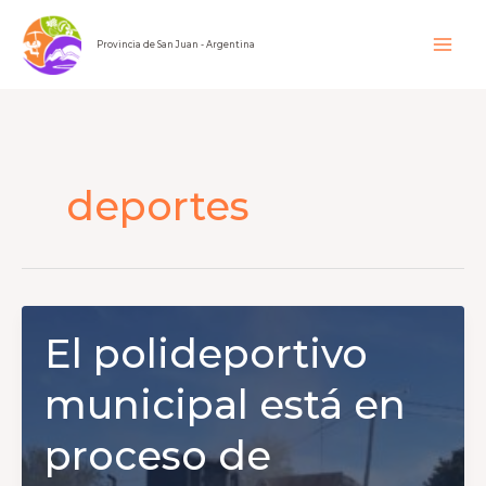
Ir
al
Provincia de San Juan - Argentina
contenido
deportes
El polideportivo
municipal está en
proceso de