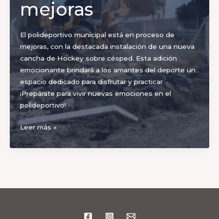
mejoras
El polideportivo municipal está en proceso de
mejoras, con la destacada instalación de una nueva
cancha de Hockey sobre césped. Esta adición
emocionante brindará a los amantes del deporte un
espacio dedicado para disfrutar y practicar
¡Prepárate para vivir nuevas emociones en el
polideportivo!
El
Leer más »
polideportivo
municipal
está
en
proceso
de
mejoras