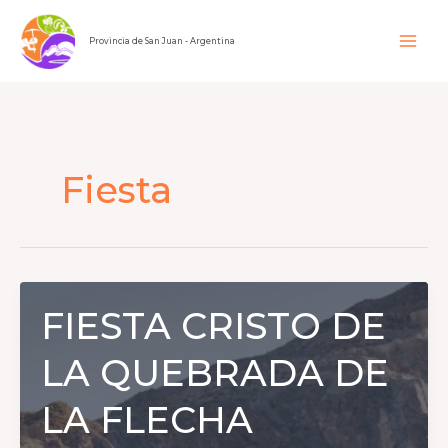
Ir
al
Provincia de San Juan - Argentina
contenido
Fiesta
FIESTA CRISTO DE
LA QUEBRADA DE
LA FLECHA