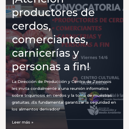
construyendo
el
productores de
futuro
del
cerdos,
Departamento
comerciantes,
carnicerías y
personas a fin!
La Dirección de Producción y Centro de Zoonosis
les invita cordialmente a una reunión informativa
sobre triquinosis en cerdos y la toma de muestras
gratuitas. ¡Es fundamental garantizar la seguridad en
los alimentos derivados!
¡Atención
Leer más »
productores