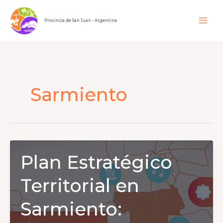
Ir
al
Provincia de San Juan - Argentina
contenido
Sarmiento
Plan Estratégico
Territorial en
Sarmiento: