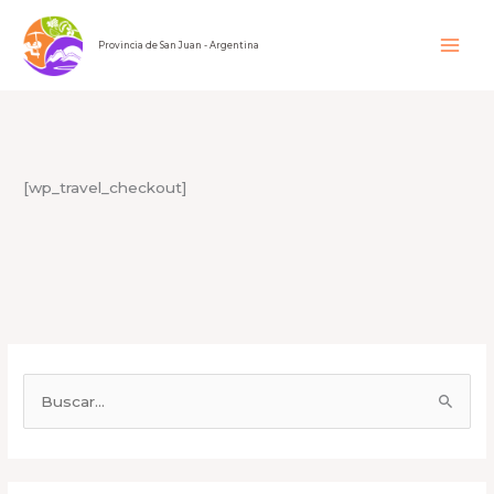
Ir
al
Provincia de San Juan - Argentina
contenido
[wp_travel_checkout]
B
u
s