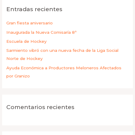
c
Entradas recientes
a
r
Gran fiesta aniversario
p
Inaugurada la Nueva Comisaría 8ª
o
r
Escuela de Hockey
:
Sarmiento vibró con una nueva fecha de la Liga Social
Norte de Hockey
Ayuda Económica a Productores Meloneros Afectados
por Granizo
Comentarios recientes